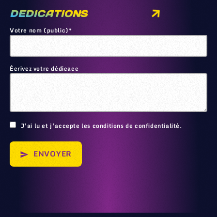
DEDICATIONS
Votre nom (public)*
Écrivez votre dédicace
🙂
J’ai lu et j’accepte les conditions de confidentialité.
ENVOYER
send