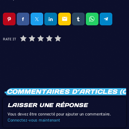
email
RATE IT
COMMENTAIRES D’ARTICLES (0
LAISSER UNE RÉPONSE
Vous devez être connecté pour ajouter un commentaire.
Connectez-vous maintenant