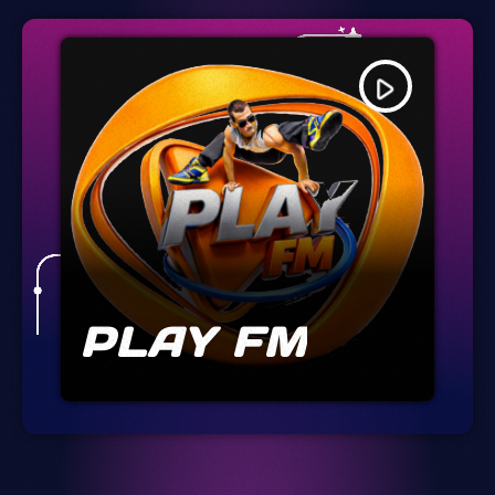
play_arrow
PLAY FM