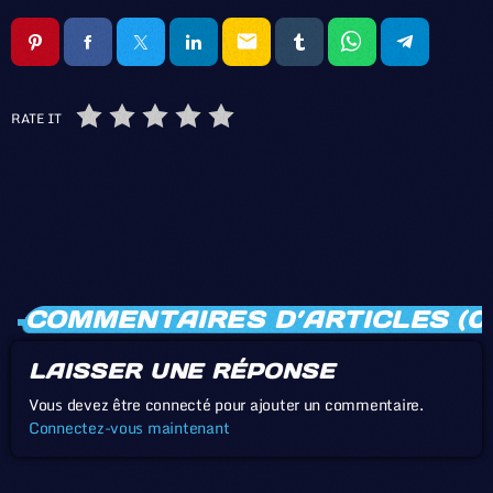
email
RATE IT
COMMENTAIRES D’ARTICLES (0
LAISSER UNE RÉPONSE
Vous devez être connecté pour ajouter un commentaire.
Connectez-vous maintenant