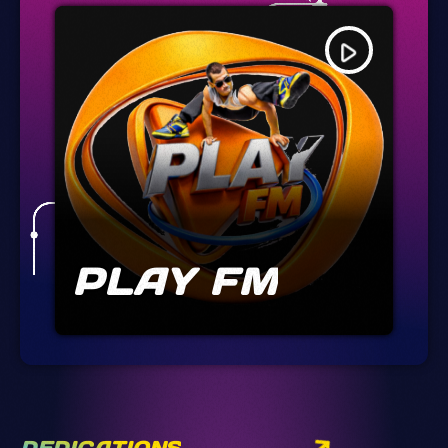
play_arrow
PLAY FM