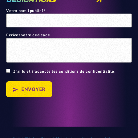
DEDICATIONS
Votre nom (public)*
Écrivez votre dédicace
🙂
J’ai lu et j’accepte les conditions de confidentialité.
ENVOYER
send