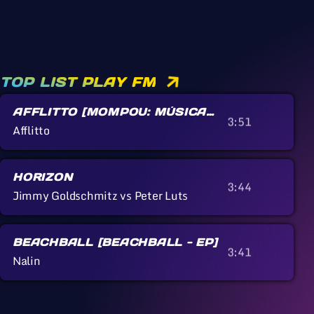
TOP LIST PLAY FM
AFFLITTO [MOMPOU: MÚSICA
3:51
CALLADA]
Afflitto
HORIZON
3:44
Jimmy Goldschmitz vs Peter Luts
BEACHBALL [BEACHBALL - EP]
3:41
Nalin