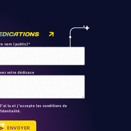
EDICATIONS
re nom (public)*
ivez votre dédicace
🙂
J’ai lu et j’accepte les conditions de
identialité.
ENVOYER
send