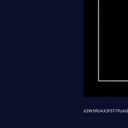
62W5RU4XJFST7FU6