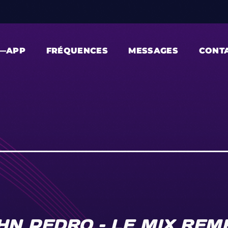
—APP
FRÉQUENCES
MESSAGES
CONT
HN PEDRO – LE MIX REM