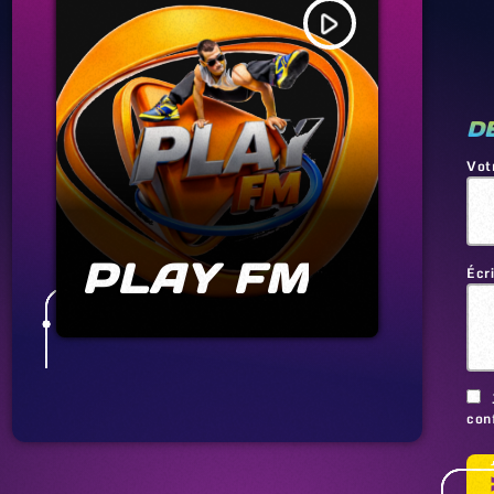
play_arrow
D
Vot
PLAY FM
Écr
conf