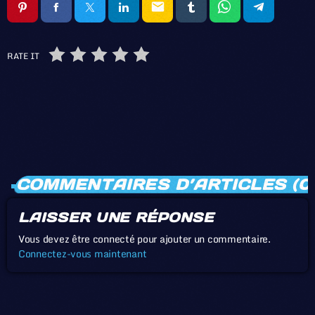
email
RATE IT
COMMENTAIRES D’ARTICLES (0
LAISSER UNE RÉPONSE
Vous devez être connecté pour ajouter un commentaire.
Connectez-vous maintenant