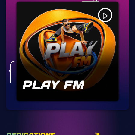
play_arrow
PLAY FM