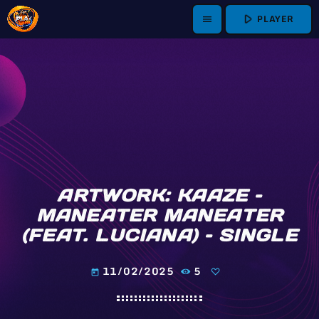
play_arrow
PLAYER
menu
ARTWORK: KAAZE –
MANEATER MANEATER
(FEAT. LUCIANA) – SINGLE
11/02/2025
5
today