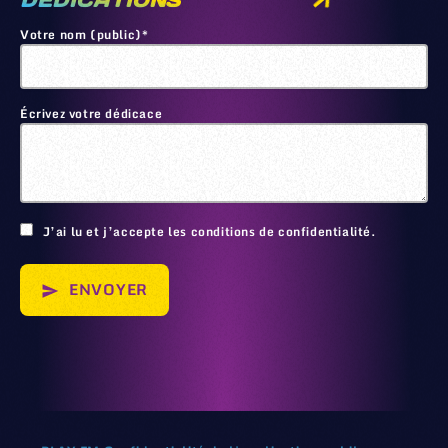
DEDICATIONS
Votre nom (public)*
Écrivez votre dédicace
🙂
J’ai lu et j’accepte les conditions de confidentialité.
ENVOYER
send