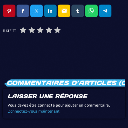
email
RATE IT
COMMENTAIRES D’ARTICLES (0
LAISSER UNE RÉPONSE
Vous devez être connecté pour ajouter un commentaire.
Connectez-vous maintenant