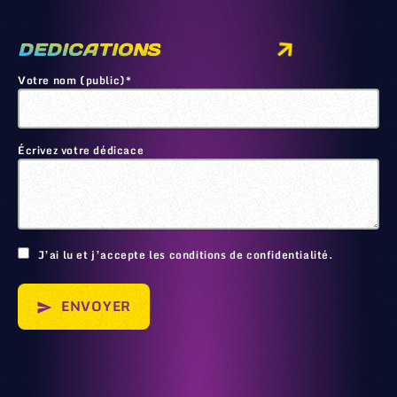
DEDICATIONS
Votre nom (public)*
Écrivez votre dédicace
🙂
J’ai lu et j’accepte les conditions de confidentialité.
ENVOYER
send