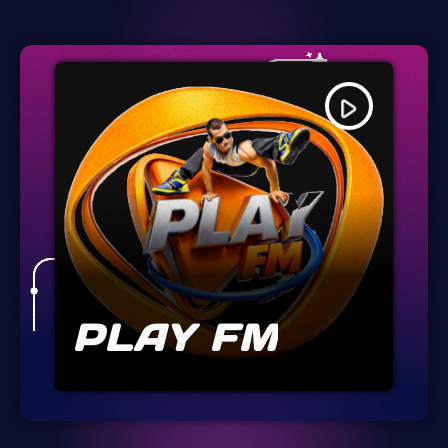
play_arrow
PLAY FM