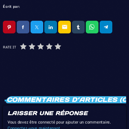
Écrit par:
email
RATE IT
COMMENTAIRES D’ARTICLES (0
LAISSER UNE RÉPONSE
Vous devez être connecté pour ajouter un commentaire.
Connectez-vous maintenant