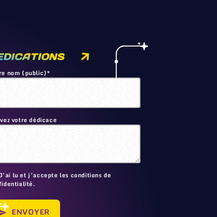
EDICATIONS
re nom (public)*
ivez votre dédicace
🙂
J’ai lu et j’accepte les conditions de
identialité.
ENVOYER
send