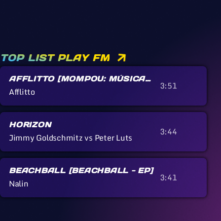
TOP LIST PLAY FM
AFFLITTO [MOMPOU: MÚSICA
3:51
CALLADA]
Afflitto
HORIZON
3:44
Jimmy Goldschmitz vs Peter Luts
BEACHBALL [BEACHBALL - EP]
3:41
Nalin