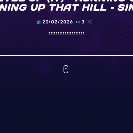
NING UP THAT HILL – SI
20/02/2026
3
today