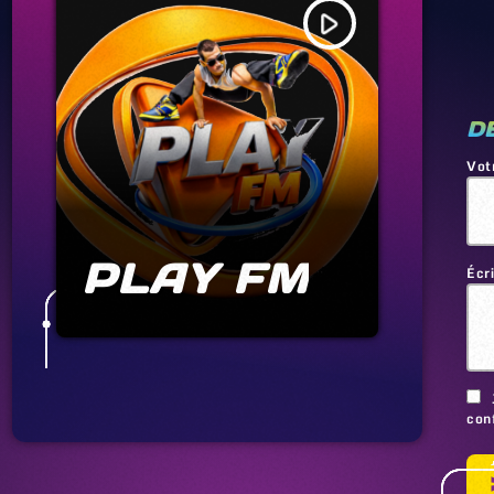
play_arrow
D
Vot
PLAY FM
Écr
conf