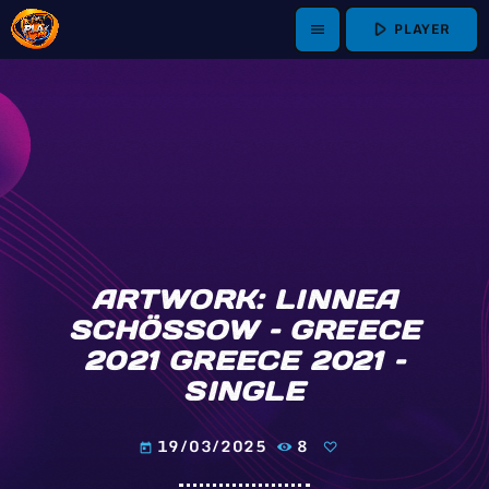
play_arrow
PLAYER
menu
ARTWORK: LINNEA
SCHÖSSOW – GREECE
2021 GREECE 2021 –
SINGLE
19/03/2025
8
today