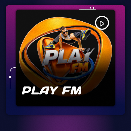
play_arrow
PLAY FM