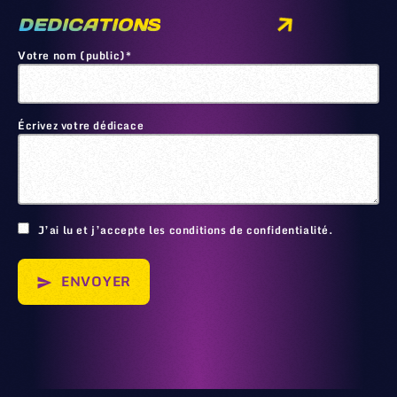
DEDICATIONS
Votre nom (public)*
Écrivez votre dédicace
🙂
J’ai lu et j’accepte les conditions de confidentialité.
ENVOYER
send