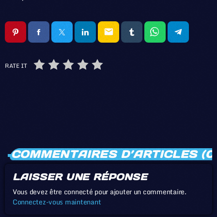
email
RATE IT
COMMENTAIRES D’ARTICLES (0
LAISSER UNE RÉPONSE
Vous devez être connecté pour ajouter un commentaire.
Connectez-vous maintenant