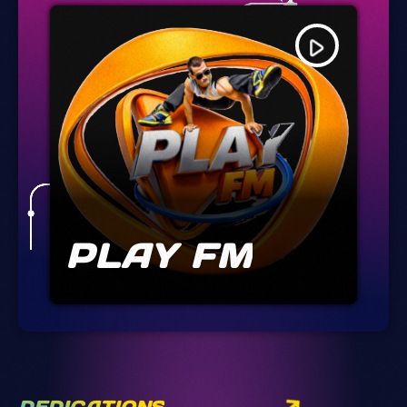
play_arrow
PLAY FM