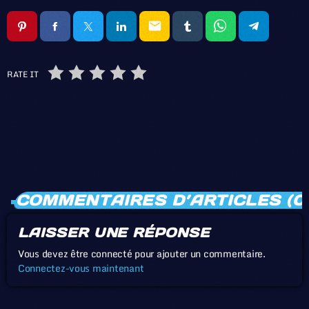
email
RATE IT
COMMENTAIRES D’ARTICLES (0
LAISSER UNE RÉPONSE
Vous devez être connecté pour ajouter un commentaire.
Connectez-vous maintenant