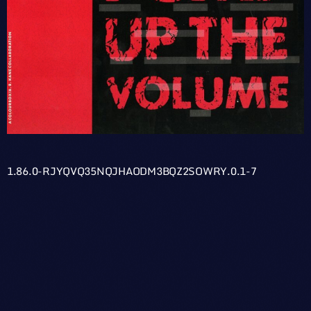
1.86.0-RJYQVQ35NQJHAODM3BQZ2SOWRY.0.1-7