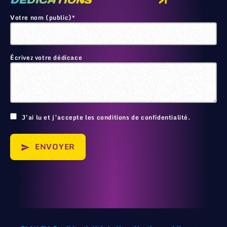
DEDICATIONS
Votre nom (public)*
Écrivez votre dédicace
🙂
J’ai lu et j’accepte les conditions de confidentialité.
ENVOYER
send