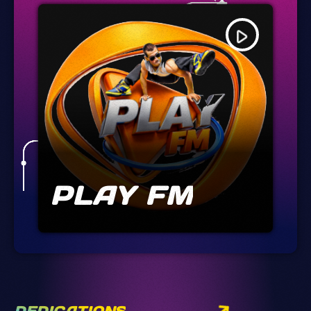
play_arrow
PLAY FM