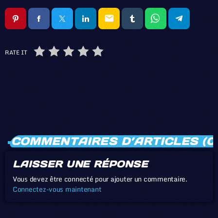
email
RATE IT
COMMENTAIRES D’ARTICLES (0
LAISSER UNE RÉPONSE
Vous devez être connecté pour ajouter un commentaire.
Connectez-vous maintenant