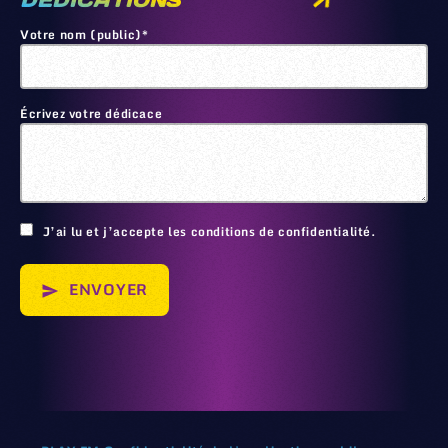
DEDICATIONS
Votre nom (public)*
Écrivez votre dédicace
🙂
J’ai lu et j’accepte les conditions de confidentialité.
ENVOYER
send