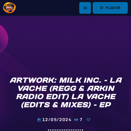
play_arrow
PLAYER
menu
ARTWORK: MILK INC. – LA
VACHE (REGG & ARKIN
RADIO EDIT) LA VACHE
(EDITS & MIXES) – EP
12/05/2024
7
today