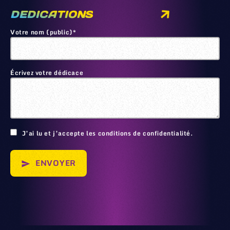
DEDICATIONS
Votre nom (public)*
Écrivez votre dédicace
🙂
J’ai lu et j’accepte les conditions de confidentialité.
ENVOYER
send