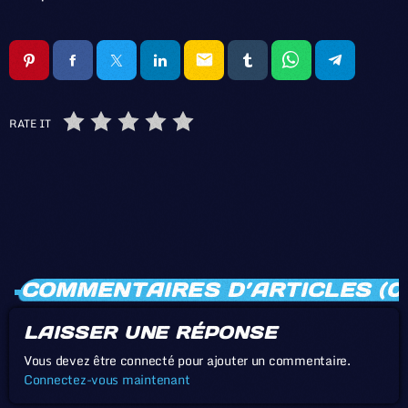
email
RATE IT
COMMENTAIRES D’ARTICLES (0
LAISSER UNE RÉPONSE
Vous devez être connecté pour ajouter un commentaire.
Connectez-vous maintenant