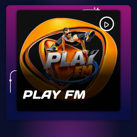
play_arrow
PLAY FM