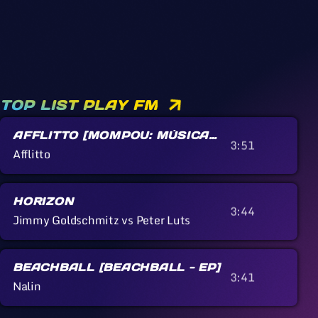
TOP LIST PLAY FM
AFFLITTO [MOMPOU: MÚSICA
3:51
CALLADA]
Afflitto
HORIZON
3:44
Jimmy Goldschmitz vs Peter Luts
BEACHBALL [BEACHBALL - EP]
3:41
Nalin