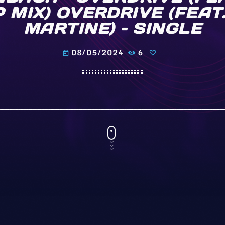
P MIX) OVERDRIVE (FEA
MARTINE) – SINGLE
08/05/2024
6
today