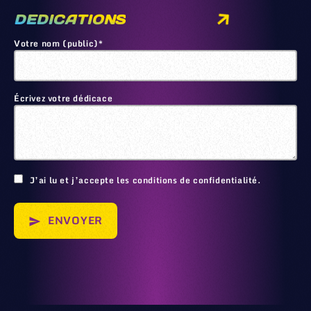
DEDICATIONS
Votre nom (public)*
Écrivez votre dédicace
🙂
J’ai lu et j’accepte les conditions de confidentialité.
ENVOYER
send