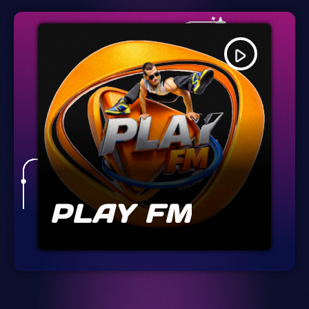
play_arrow
PLAY FM