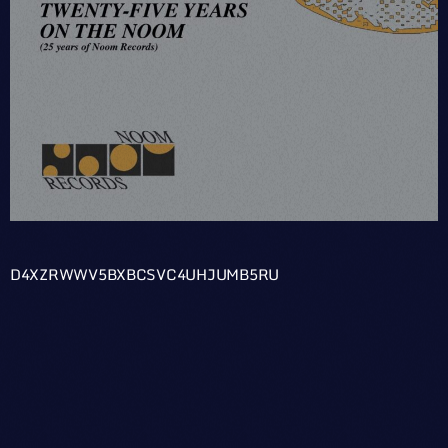
D4XZRWWV5BXBCSVC4UHJUMB5RU