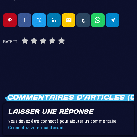
email
RATE IT
COMMENTAIRES D’ARTICLES (0
LAISSER UNE RÉPONSE
Vous devez être connecté pour ajouter un commentaire.
Connectez-vous maintenant