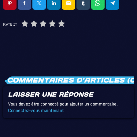
email
RATE IT
COMMENTAIRES D’ARTICLES (0
LAISSER UNE RÉPONSE
Vous devez être connecté pour ajouter un commentaire.
Connectez-vous maintenant