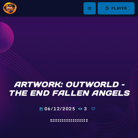
play_arrow
PLAYER
menu
ARTWORK: OUTWORLD –
THE END FALLEN ANGELS
06/12/2025
3
today