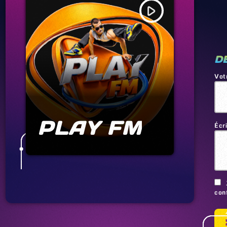
play_arrow
D
Vot
PLAY FM
Écr
conf