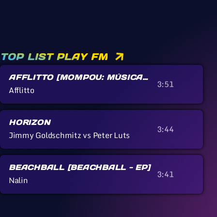
TOP LIST PLAY FM
AFFLITTO [MOMPOU: MÚSICA
3:51
CALLADA]
Afflitto
HORIZON
3:44
Jimmy Goldschmitz vs Peter Luts
BEACHBALL [BEACHBALL - EP]
3:41
Nalin