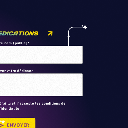
EDICATIONS
re nom (public)*
ivez votre dédicace
🙂
J’ai lu et j’accepte les conditions de
identialité.
ENVOYER
send