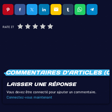
email
RATE IT
COMMENTAIRES D’ARTICLES (0
LAISSER UNE RÉPONSE
Vous devez être connecté pour ajouter un commentaire.
Connectez-vous maintenant