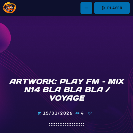
play_arrow
PLAYER
menu
ARTWORK: PLAY FM – MIX
N14 BLA BLA BLA /
VOYAGE
15/01/2026
4
today