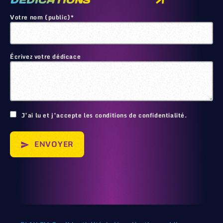
DEDICATIONS
Votre nom (public)*
Écrivez votre dédicace
🙂
J’ai lu et j’accepte les conditions de confidentialité.
ENVOYER
send