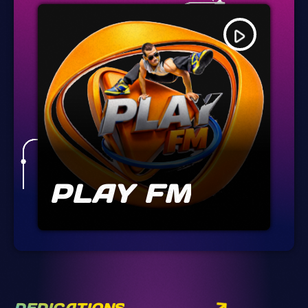
play_arrow
PLAY FM