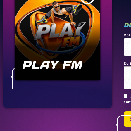
D
Vot
PLAY FM
Écr
conf