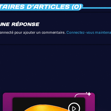
IRES D’ARTICLES (0)
UNE RÉPONSE
connecté pour ajouter un commentaire.
Connectez-vous mainten
play_arrow