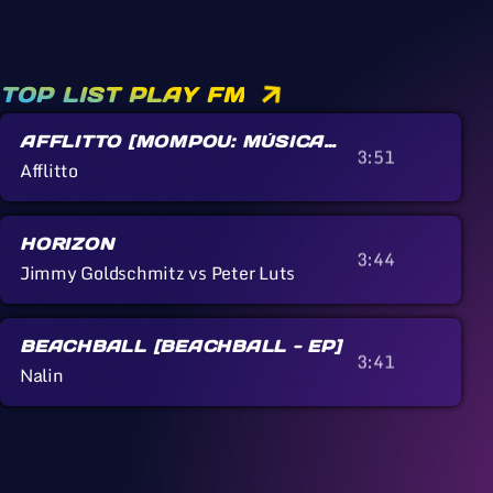
TOP LIST PLAY FM
AFFLITTO [MOMPOU: MÚSICA
3:51
CALLADA]
Afflitto
HORIZON
3:44
Jimmy Goldschmitz vs Peter Luts
BEACHBALL [BEACHBALL - EP]
3:41
Nalin