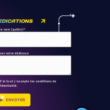
EDICATIONS
re nom (public)*
ivez votre dédicace
🙂
J’ai lu et j’accepte les conditions de
identialité.
ENVOYER
send