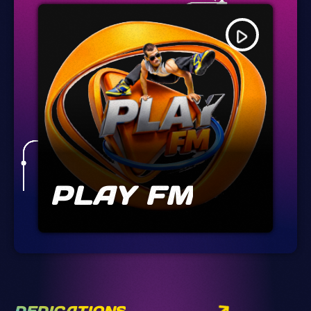
play_arrow
PLAY FM