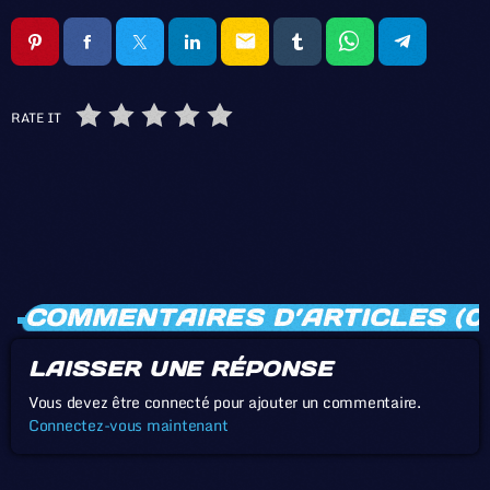
email
RATE IT
COMMENTAIRES D’ARTICLES (0
LAISSER UNE RÉPONSE
Vous devez être connecté pour ajouter un commentaire.
Connectez-vous maintenant