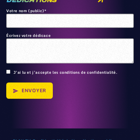
DEDICATIONS
Votre nom (public)*
Écrivez votre dédicace
🙂
J’ai lu et j’accepte les conditions de confidentialité.
ENVOYER
send