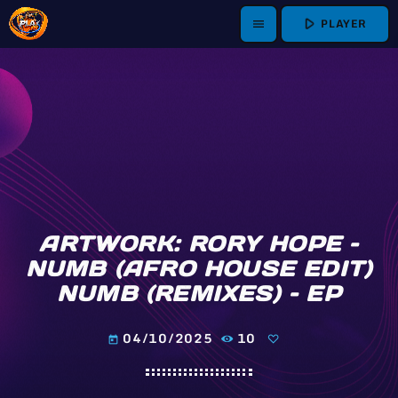
play_arrow
PLAYER
menu
ARTWORK: RORY HOPE –
NUMB (AFRO HOUSE EDIT)
NUMB (REMIXES) – EP
04/10/2025
10
today