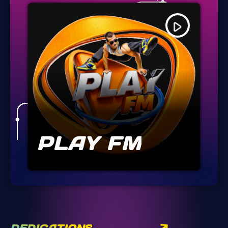
play_arrow
PLAY FM