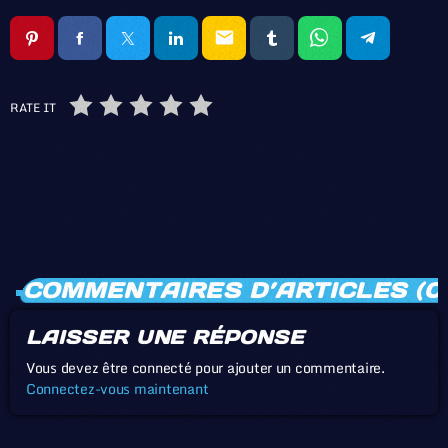
email
RATE IT
COMMENTAIRES D’ARTICLES (0
LAISSER UNE RÉPONSE
Vous devez être connecté pour ajouter un commentaire.
Connectez-vous maintenant