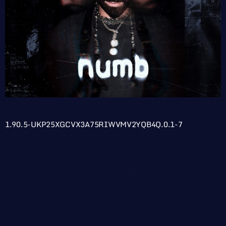
1.90.5-UKP25XGCVX3A75RIWVMV2YQB4Q.0.1-7