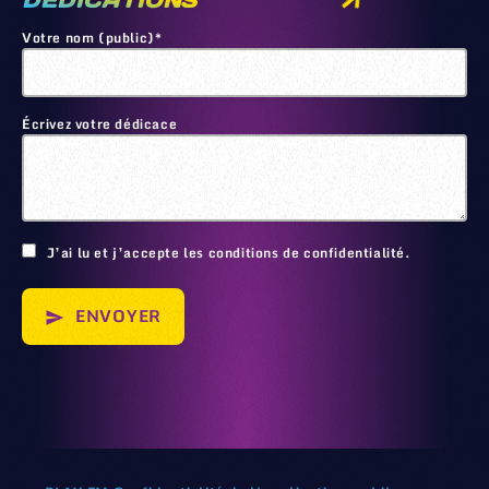
DEDICATIONS
Votre nom (public)*
Écrivez votre dédicace
🙂
J’ai lu et j’accepte les conditions de confidentialité.
ENVOYER
send