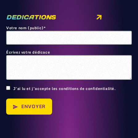
DEDICATIONS
Votre nom (public)*
Écrivez votre dédicace
🙂
J’ai lu et j’accepte les conditions de confidentialité.
ENVOYER
send