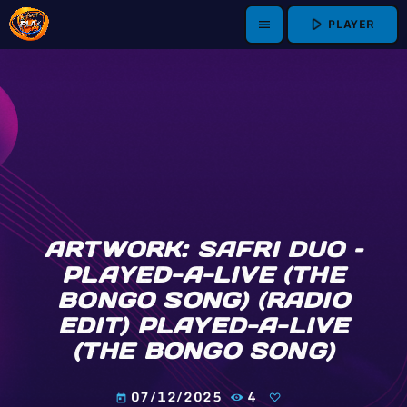
play_arrow
PLAYER
menu
ARTWORK: SAFRI DUO –
PLAYED-A-LIVE (THE
BONGO SONG) (RADIO
EDIT) PLAYED-A-LIVE
(THE BONGO SONG)
07/12/2025
4
today