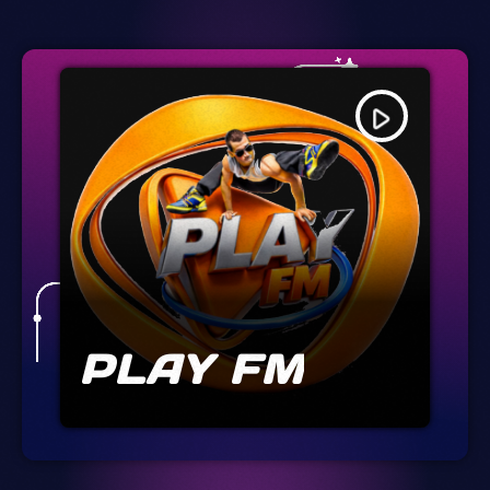
play_arrow
PLAY FM