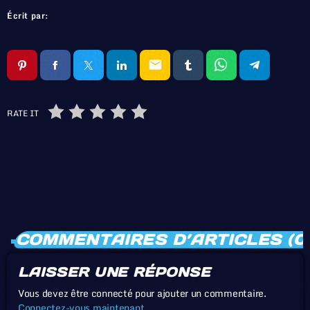
Écrit par:
email
RATE IT
COMMENTAIRES D’ARTICLES (0
LAISSER UNE RÉPONSE
Vous devez être connecté pour ajouter un commentaire.
Connectez-vous maintenant