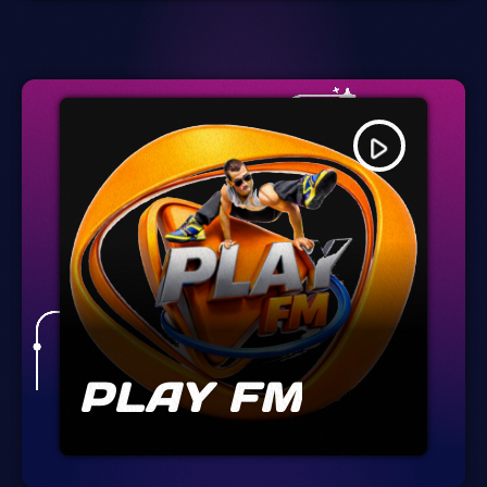
play_arrow
PLAY FM