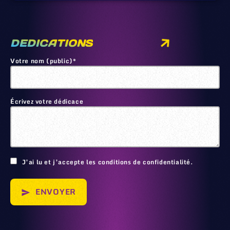
DEDICATIONS
Votre nom (public)*
Écrivez votre dédicace
🙂
J’ai lu et j’accepte les conditions de confidentialité.
ENVOYER
send