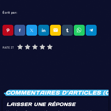
Écrit par:
email
RATE IT
COMMENTAIRES D’ARTICLES (0
LAISSER UNE RÉPONSE