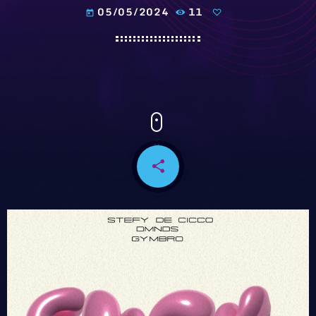
05/05/2024
11
today
share
email