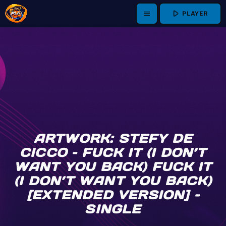
play_arrow
PLAYER
menu
ARTWORK: STEFY DE
CICCO – FUCK IT (I DON’T
WANT YOU BACK) FUCK IT
(I DON’T WANT YOU BACK)
[EXTENDED VERSION] –
SINGLE