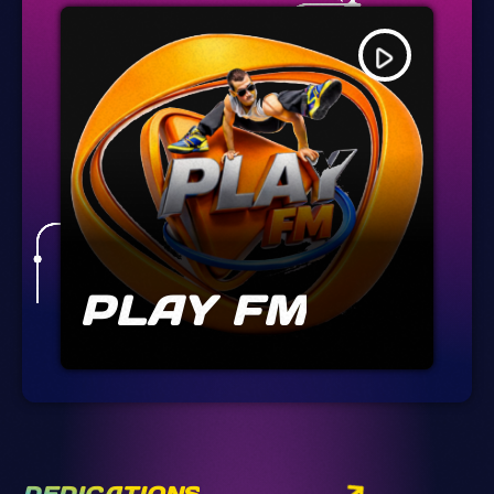
play_arrow
PLAY FM