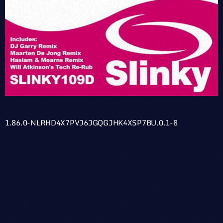
1.86.0-NLRHD4X7PVJ6JGQGJHK4XSP7BU.0.1-8