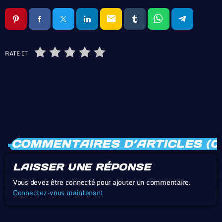
email
RATE IT
COMMENTAIRES D’ARTICLES (0
LAISSER UNE RÉPONSE
Vous devez être connecté pour ajouter un commentaire.
Connectez-vous maintenant