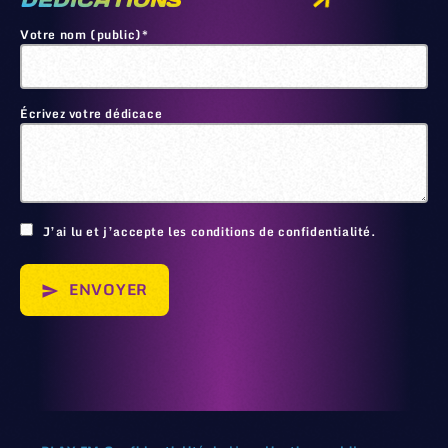
DEDICATIONS
Votre nom (public)*
Écrivez votre dédicace
🙂
J’ai lu et j’accepte les conditions de confidentialité.
ENVOYER
send