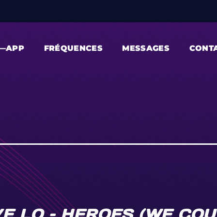
—APP
FRÉQUENCES
MESSAGES
CONT
E LO – HEROES (WE COU