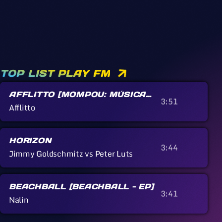
TOP LIST PLAY FM
AFFLITTO [MOMPOU: MÚSICA
3:51
CALLADA]
Afflitto
HORIZON
3:44
Jimmy Goldschmitz vs Peter Luts
BEACHBALL [BEACHBALL - EP]
3:41
Nalin