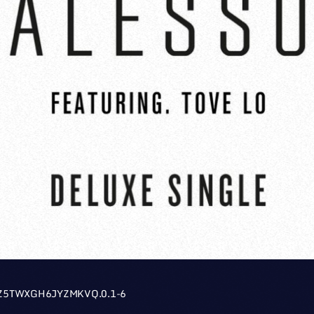
Z5TWXGH6JYZMKVQ.0.1-6