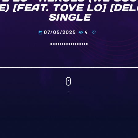
) [FEAT. TOVE LO] [DEL
SINGLE
07/05/2025
4
today