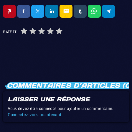
email
RATE IT
COMMENTAIRES D’ARTICLES (0
LAISSER UNE RÉPONSE
Vous devez être connecté pour ajouter un commentaire.
Connectez-vous maintenant