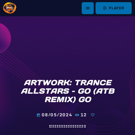
play_arrow
PLAYER
menu
ARTWORK: TRANCE
ALLSTARS – GO (ATB
REMIX) GO
08/05/2024
12
today