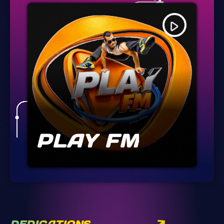
play_arrow
PLAY FM