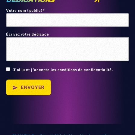
DEDICATIONS
Votre nom (public)*
Écrivez votre dédicace
🙂
J’ai lu et j’accepte les conditions de confidentialité.
ENVOYER
send