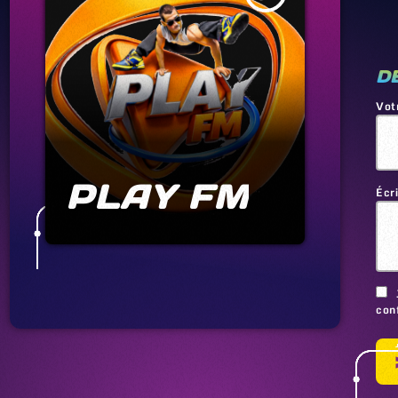
D
Vot
PLAY FM
Écr
conf