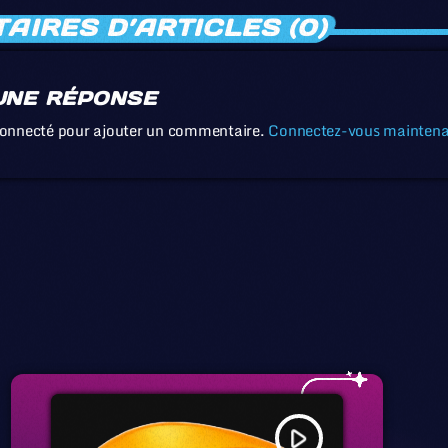
IRES D’ARTICLES (0)
UNE RÉPONSE
connecté pour ajouter un commentaire.
Connectez-vous mainten
play_arrow