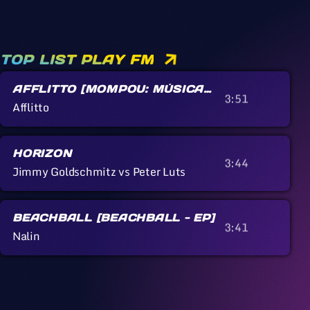
TOP LIST PLAY FM
AFFLITTO [MOMPOU: MÚSICA
3:51
CALLADA]
Afflitto
HORIZON
3:44
Jimmy Goldschmitz vs Peter Luts
BEACHBALL [BEACHBALL - EP]
3:41
Nalin