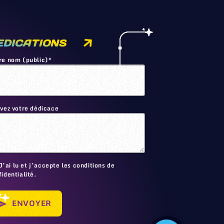
EDICATIONS
re nom (public)*
ivez votre dédicace
🙂
J’ai lu et j’accepte les conditions de
identialité.
ENVOYER
send