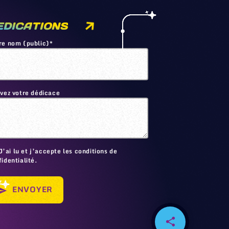
EDICATIONS
re nom (public)*
ivez votre dédicace
🙂
J’ai lu et j’accepte les conditions de
identialité.
ENVOYER
send
share
email