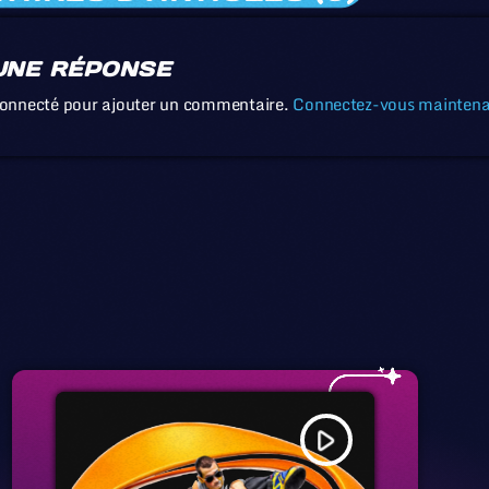
UNE RÉPONSE
connecté pour ajouter un commentaire.
Connectez-vous mainten
play_arrow