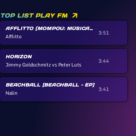
TOP LIST PLAY FM
AFFLITTO [MOMPOU: MÚSICA
3:51
CALLADA]
Afflitto
HORIZON
3:44
Jimmy Goldschmitz vs Peter Luts
BEACHBALL [BEACHBALL - EP]
3:41
Nalin