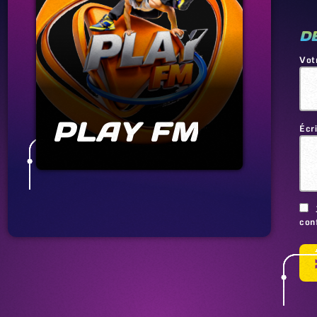
D
Vot
PLAY FM
Écr
conf