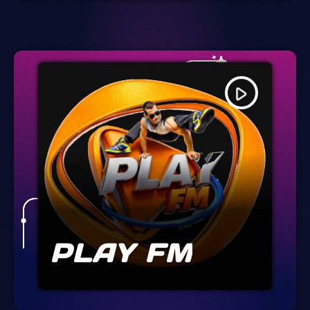
play_arrow
PLAY FM