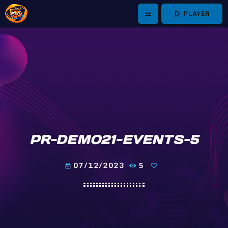
play_arrow
PLAYER
menu
PR-DEMO21-EVENTS-5
07/12/2023
5
today