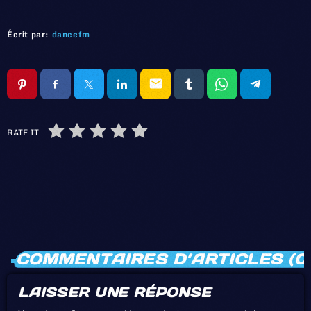
Écrit par:
dancefm
email
RATE IT
COMMENTAIRES D’ARTICLES (0
LAISSER UNE RÉPONSE