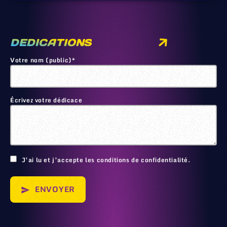
DEDICATIONS
Votre nom (public)*
Écrivez votre dédicace
🙂
J’ai lu et j’accepte les conditions de confidentialité.
ENVOYER
send