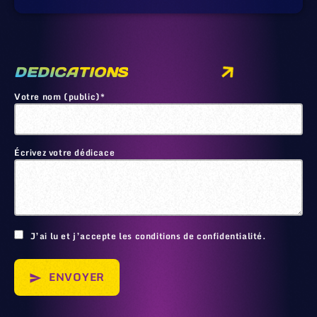
DEDICATIONS
Votre nom (public)*
Écrivez votre dédicace
🙂
J’ai lu et j’accepte les conditions de confidentialité.
ENVOYER
send