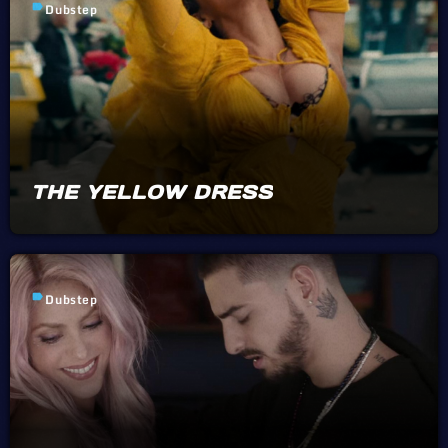
label
Dubstep
THE YELLOW DRESS
label
Dubstep