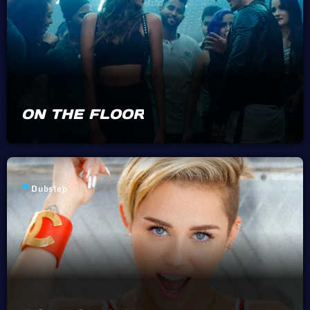
ON THE FLOOR
label
Dubstep