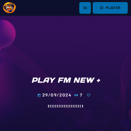
play_arrow
PLAYER
menu
PLAY FM NEW +
29/09/2024
7
today