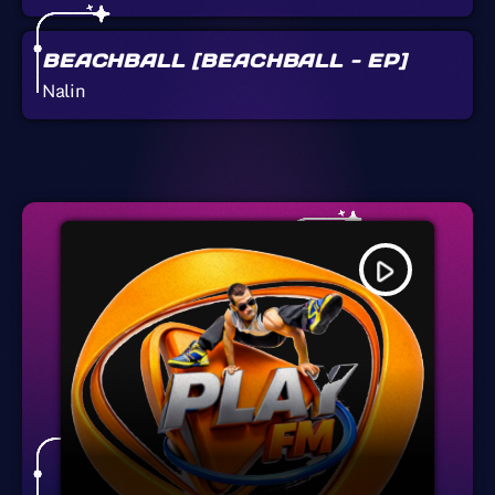
BEACHBALL [BEACHBALL - EP]
Nalin
play_arrow