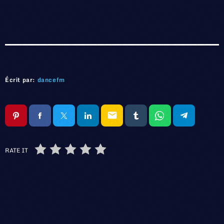
Écrit par:
dancefm
email
RATE IT