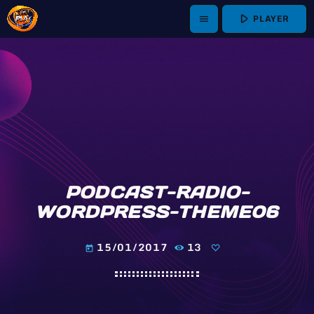
play_arrow
PLAYER
menu
PODCAST-RADIO-
WORDPRESS-THEME06
15/01/2017
13
today