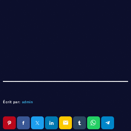
Écrit par:
admin
email