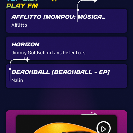
PLAY FM
AFFLITTO [MOMPOU: MÚSICA
CALLADA]
Afflitto
HORIZON
Jimmy Goldschmitz vs Peter Luts
BEACHBALL [BEACHBALL - EP]
Nalin
play_arrow