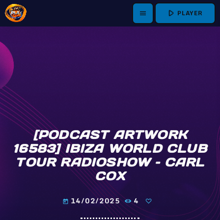
play_arrow
PLAYER
menu
[PODCAST ARTWORK
16583] IBIZA WORLD CLUB
TOUR RADIOSHOW – CARL
COX
14/02/2025
4
today