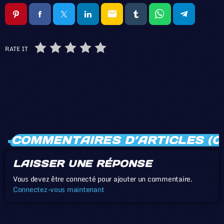
email
RATE IT
COMMENTAIRES D’ARTICLES (0
LAISSER UNE RÉPONSE
Vous devez être connecté pour ajouter un commentaire.
Connectez-vous maintenant