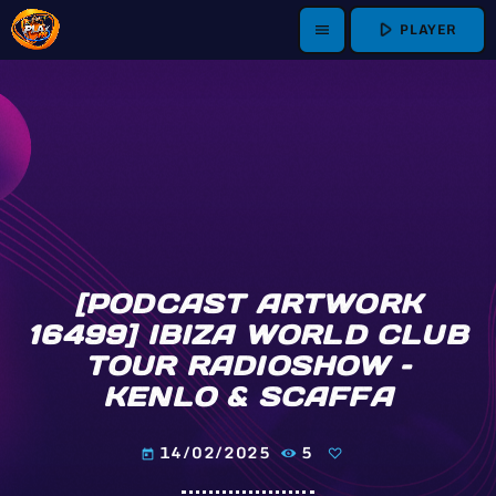
play_arrow
PLAYER
menu
[PODCAST ARTWORK
16499] IBIZA WORLD CLUB
TOUR RADIOSHOW –
KENLO & SCAFFA
14/02/2025
5
today