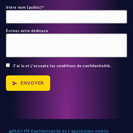
Votre nom (public)*
Écrivez votre dédicace
🙂
J’ai lu et j’accepte les conditions de confidentialité.
ENVOYER
send
@
PLAY FM
Confidentialité de l'application mobile