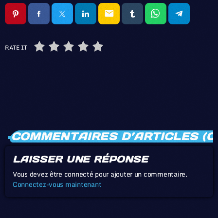
email
RATE IT
COMMENTAIRES D’ARTICLES (0
LAISSER UNE RÉPONSE
Vous devez être connecté pour ajouter un commentaire.
Connectez-vous maintenant