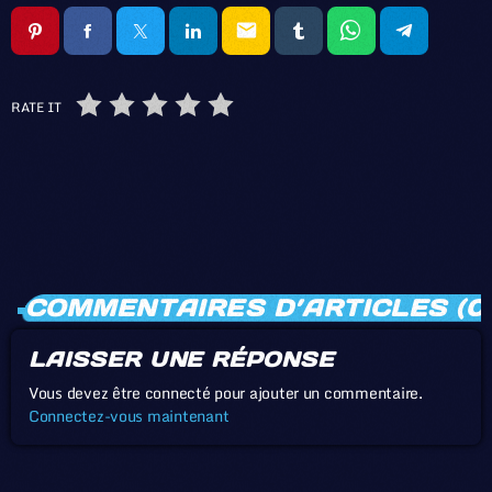
email
RATE IT
COMMENTAIRES D’ARTICLES (0
LAISSER UNE RÉPONSE
Vous devez être connecté pour ajouter un commentaire.
Connectez-vous maintenant