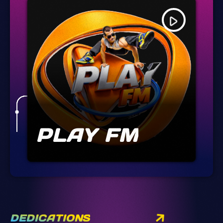
play_arrow
PLAY FM
DEDICATIONS