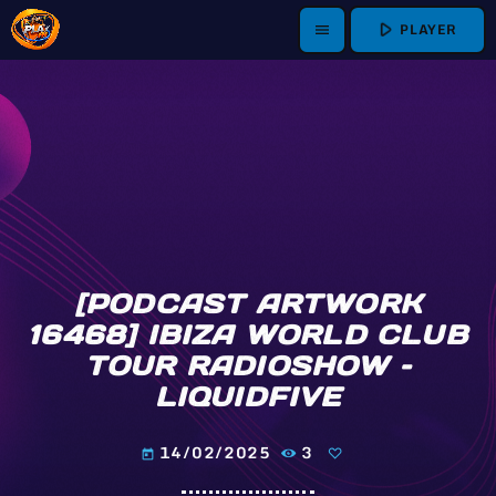
play_arrow
PLAYER
menu
[PODCAST ARTWORK
16468] IBIZA WORLD CLUB
TOUR RADIOSHOW –
LIQUIDFIVE
14/02/2025
3
today