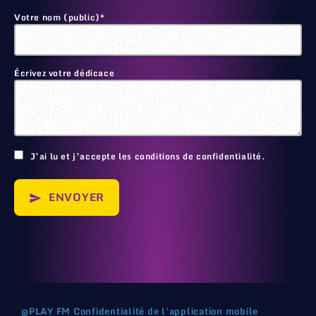
Votre nom (public)*
Écrivez votre dédicace
🙂
J’ai lu et j’accepte les conditions de confidentialité.
ENVOYER
send
@
PLAY FM
Confidentialité de l'application mobile