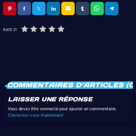
email
RATE IT
COMMENTAIRES D’ARTICLES (0
LAISSER UNE RÉPONSE
Vous devez être connecté pour ajouter un commentaire.
Connectez-vous maintenant