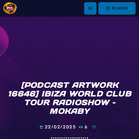
play_arrow
PLAYER
menu
[PODCAST ARTWORK
16646] IBIZA WORLD CLUB
TOUR RADIOSHOW –
MOKABY
22/02/2025
6
today