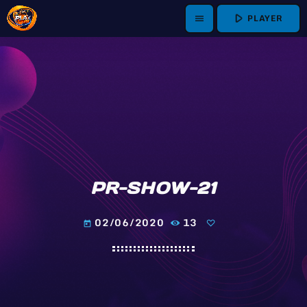
play_arrow
PLAYER
menu
PR-SHOW-21
02/06/2020
13
today