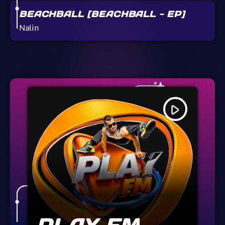
BEACHBALL [BEACHBALL - EP]
Nalin
play_arrow