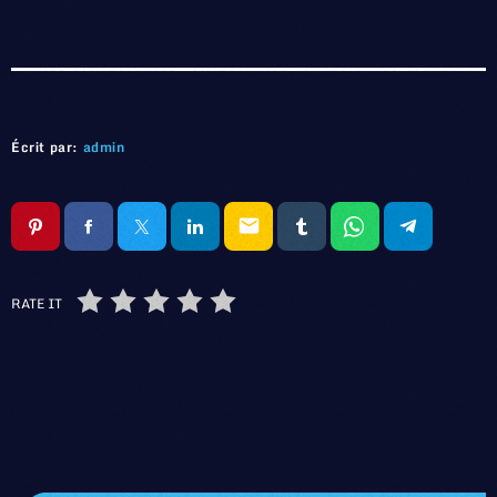
Écrit par:
admin
email
RATE IT