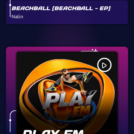
BEACHBALL [BEACHBALL - EP]
Nalin
play_arrow