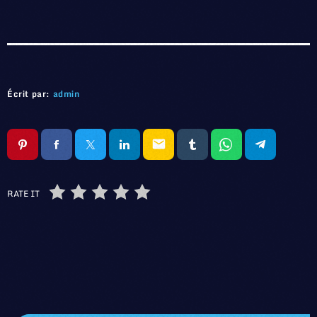
Écrit par:
admin
email
RATE IT