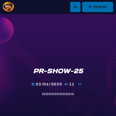
play_arrow
PLAYER
menu
PR-SHOW-25
02/06/2020
11
today