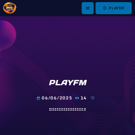
play_arrow
PLAYER
menu
PLAYFM
06/06/2025
14
today