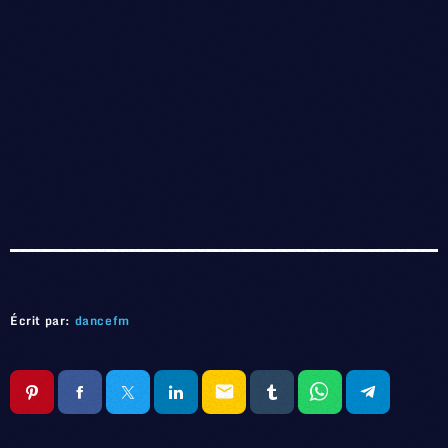
Écrit par:
dancefm
email