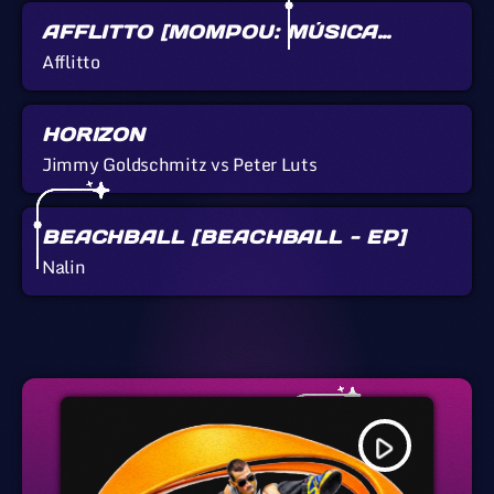
AFFLITTO [MOMPOU: MÚSICA
CALLADA]
Afflitto
HORIZON
Jimmy Goldschmitz vs Peter Luts
BEACHBALL [BEACHBALL - EP]
Nalin
play_arrow