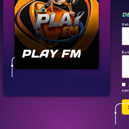
D
Vot
PLAY FM
Écr
conf