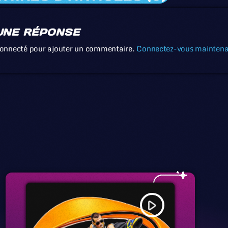
UNE RÉPONSE
connecté pour ajouter un commentaire.
Connectez-vous mainten
play_arrow