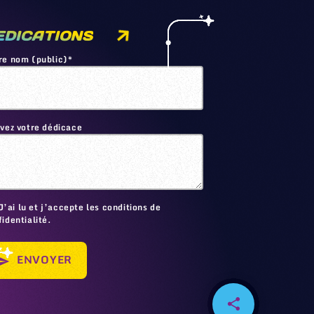
EDICATIONS
re nom (public)*
ivez votre dédicace
🙂
J’ai lu et j’accepte les conditions de
identialité.
ENVOYER
send
share
email