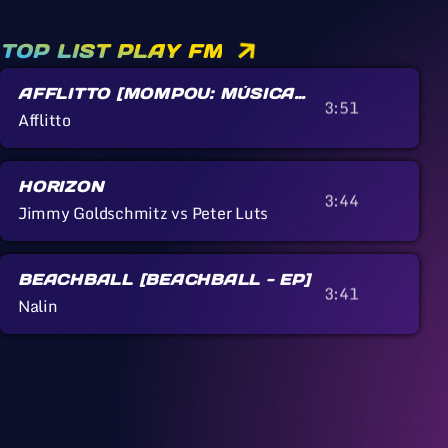
TOP LIST PLAY FM
AFFLITTO [MOMPOU: MÚSICA
3:51
CALLADA]
Afflitto
HORIZON
3:44
Jimmy Goldschmitz vs Peter Luts
BEACHBALL [BEACHBALL - EP]
3:41
Nalin