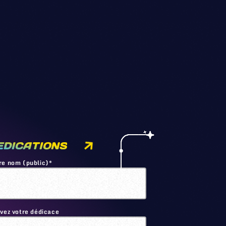
EDICATIONS
re nom (public)*
ivez votre dédicace